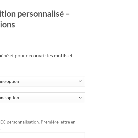
tion personnalisé –
ions
lage
e
bébé et pour découvrir les motifs et
ix :
.50€
3.00€
EC personnalisation. Première lettre en
.