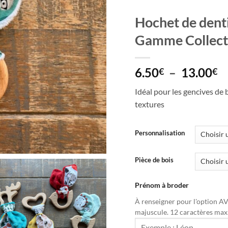
Hochet de denti
Gamme Collect
P
6.50
–
13.00
€
€
d
Idéal pour les gencives de 
pr
textures
6
à
1
Personnalisation
Pièce de bois
Prénom à broder
À renseigner pour l'option AV
majuscule. 12 caractères max