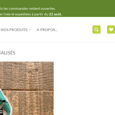
mais les commandes restent ouvertes.
arrivée et expédiées à partir du
22 août
.
NOS PRODUITS
A PROPOS…
ALISÉS
Ajouter
à ma
liste
d'envies