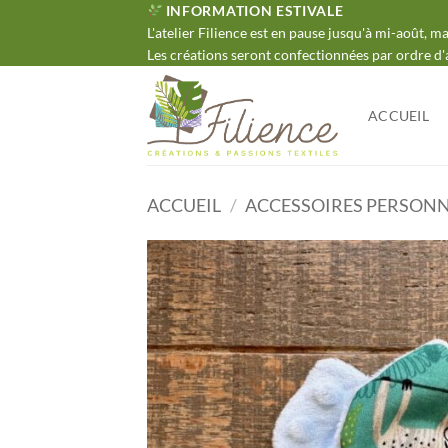
Passer
INFORMATION ESTIVALE
L'atelier Filience est en pause jusqu'à mi-août, 
au
Les créations seront confectionnées par ordre d'
contenu
ACCUEIL
ACCUEIL
/
ACCESSOIRES PERSONN