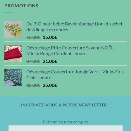
PROMOTIONS
Du BIO pour bébé: Bavoir éponge Lion et sachet
de 3 lingettes rondes
Le
Le
18.00
€
15.00
€
prix
prix
Déstockage Ptite Couverture Savane NOËL -
initial
actuel
Minky Rouge Cardinal - ouate
était :
est :
Le
Le
34.00
€
21.00
€
18.00€.
15.00€.
prix
prix
Déstockage Couverture Jungle Vert - Minky Gris
initial
actuel
Clair - ouate
était :
est :
Le
Le
35.00
€
25.00
€
34.00€.
21.00€.
prix
prix
initial
actuel
était :
est :
INSCRIVEZ-VOUS A NOTRE NEWSLETTER !
35.00€.
25.00€.
Prénom ou nom complet