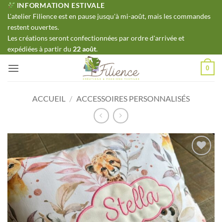
Passer
INFORMATION ESTIVALE
L'atelier Filience est en pause jusqu'à mi-août, mais les commandes
au
restent ouvertes.
contenu
Les créations seront confectionnées par ordre d'arrivée et
expédiées à partir du
22 août
.
0
ACCUEIL
/
ACCESSOIRES PERSONNALISÉS
Ajouter
à ma
liste
d'envies