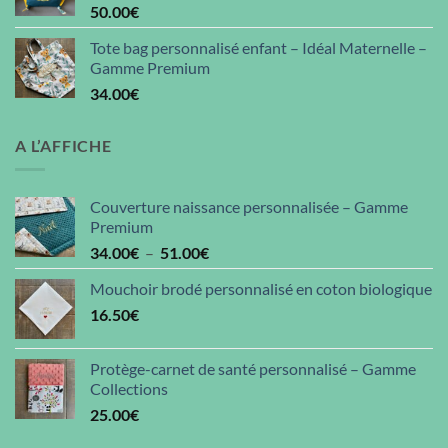
50.00
€
Tote bag personnalisé enfant – Idéal Maternelle –
Gamme Premium
34.00
€
A L’AFFICHE
Couverture naissance personnalisée – Gamme
Premium
Plage
34.00
€
–
51.00
€
de
Mouchoir brodé personnalisé en coton biologique
prix :
16.50
€
34.00€
à
51.00€
Protège-carnet de santé personnalisé – Gamme
Collections
25.00
€