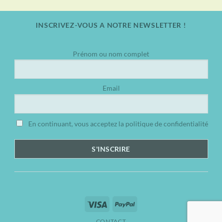
prix
prix
initial
actuel
était :
est :
INSCRIVEZ-VOUS A NOTRE NEWSLETTER !
35.00€.
25.00€.
Prénom ou nom complet
Email
En continuant, vous acceptez la politique de confidentialité
Visa
PayPal
CONTACT