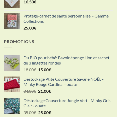
16.50
€
34.00€
à
51.00€
Protège-carnet de santé personnalisé – Gamme
Collections
25.00
€
PROMOTIONS
Du BIO pour bébé: Bavoir éponge Lion et sachet
de 3 lingettes rondes
Le
Le
18.00
€
15.00
€
prix
prix
Déstockage Ptite Couverture Savane NOËL -
initial
actuel
Minky Rouge Cardinal - ouate
était :
est :
Le
Le
34.00
€
21.00
€
18.00€.
15.00€.
prix
prix
Déstockage Couverture Jungle Vert - Minky Gris
initial
actuel
Clair - ouate
était :
est :
Le
Le
35.00
€
25.00
€
34.00€.
21.00€.