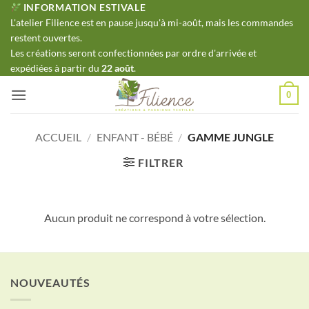
Passer
INFORMATION ESTIVALE
L'atelier Filience est en pause jusqu'à mi-août, mais les commandes
au
restent ouvertes.
contenu
Les créations seront confectionnées par ordre d'arrivée et
expédiées à partir du
22 août
.
0
ACCUEIL
/
ENFANT - BÉBÉ
/
GAMME JUNGLE
FILTRER
Aucun produit ne correspond à votre sélection.
NOUVEAUTÉS