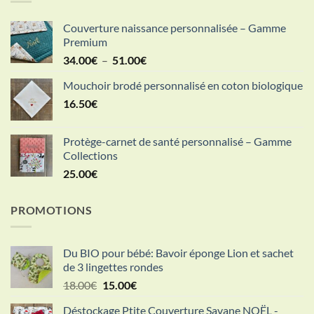
Couverture naissance personnalisée – Gamme
Premium
Plage
34.00
€
–
51.00
€
de
Mouchoir brodé personnalisé en coton biologique
prix :
16.50
€
34.00€
à
51.00€
Protège-carnet de santé personnalisé – Gamme
Collections
25.00
€
PROMOTIONS
Du BIO pour bébé: Bavoir éponge Lion et sachet
de 3 lingettes rondes
Le
Le
18.00
€
15.00
€
prix
prix
Déstockage Ptite Couverture Savane NOËL -
initial
actuel