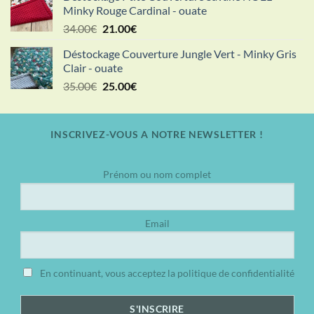
Minky Rouge Cardinal - ouate
était :
est :
Le
Le
34.00
€
21.00
€
18.00€.
15.00€.
prix
prix
Déstockage Couverture Jungle Vert - Minky Gris
initial
actuel
Clair - ouate
était :
est :
Le
Le
35.00
€
25.00
€
34.00€.
21.00€.
prix
prix
initial
actuel
était :
est :
INSCRIVEZ-VOUS A NOTRE NEWSLETTER !
35.00€.
25.00€.
Prénom ou nom complet
Email
En continuant, vous acceptez la politique de confidentialité