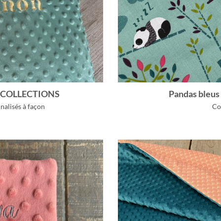
e COLLECTIONS
Pandas bleu
nalisés à façon
Co