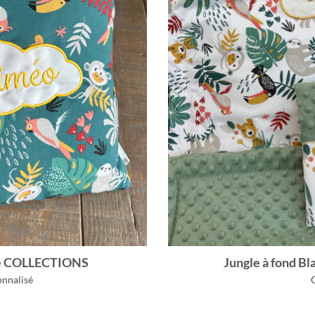
me COLLECTIONS
Jungle à fond 
onnalisé